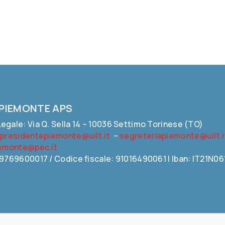
 PIEMONTE APS
egale: Via Q. Sella 14 – 10036 Settimo Torinese (TO)
:
presidentepiemonte@uilt.it
–
segreteriapiemonte@uilt.i
iemonte@pec.it
09769600017 / Codice fiscale: 91016490061 | Iban: IT21