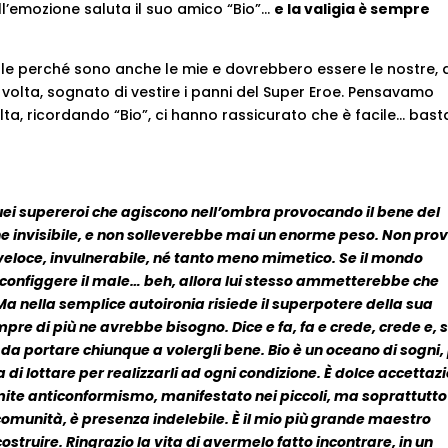
all’emozione saluta il suo amico “Bio”…
e la valigia è sempre
ole perché sono anche le mie e dovrebbero essere le nostre, 
 volta, sognato di vestire i panni del Super Eroe. Pensavamo
balta, ricordando “Bio”, ci hanno rassicurato che è facile… bast
uei supereroi che agiscono nell’ombra provocando il bene del
 che invisibile, e non solleverebbe mai un enorme peso. Non pro
eloce, invulnerabile, né tanto meno mimetico. Se il mondo
sconfiggere il male… beh, allora lui stesso ammetterebbe che
Ma nella semplice autoironia risiede il superpotere della sua
pre di più ne avrebbe bisogno. Dice e fa, fa e crede, crede e, 
 da portare chiunque a volergli bene. Bio è un oceano di sogni,
ia di lottare per realizzarli ad ogni condizione. È dolce accettaz
. È mite anticonformismo, manifestato nei piccoli, ma soprattutto
 comunità, è presenza indelebile. È il mio più grande maestro
icostruire. Ringrazio la vita di avermelo fatto incontrare, in un