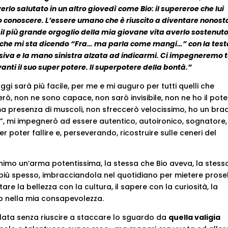
lo salutato in un altro giovedì come Bio: il supereroe che lui
 conoscere. L’essere umano che è riuscito a diventare nonost
l più grande orgoglio della mia giovane vita averlo sostenuto
o che mi sta dicendo “Fra… ma parla come mangi…” con la test
siva e la mano sinistra alzata ad indicarmi. Ci impegneremo t
nti il suo super potere. Il superpotere della bontà.”
gi sarà più facile, per me e mi auguro per tutti quelli che
ò, non ne sono capace, non sarò invisibile, non ne ho il pote
ma presenza di muscoli, non sfreccerò velocissimo, ho un bra
io”, mi impegnerò ad essere autentico, autoironico, sognatore,
poter fallire e, perseverando, ricostruire sulle ceneri del
nimo un’arma potentissima, la stessa che Bio aveva, la stess
ù spesso, imbracciandola nel quotidiano per mietere proseli
are la bellezza con la cultura, il sapere con la curiosità, la
do nella mia consapevolezza.
lata senza riuscire a staccare lo sguardo da
quella valigia