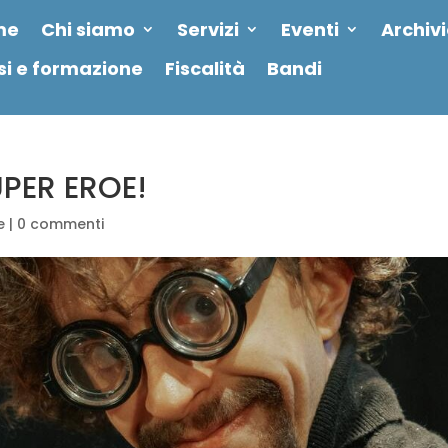
me
Chi siamo
Servizi
Eventi
Archiv
si e formazione
Fiscalità
Bandi
PER EROE!
e
|
0 commenti