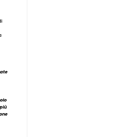
di
a
vate
solo
 più
ione