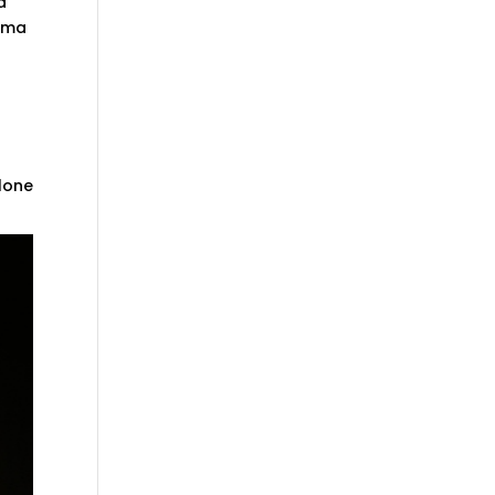
a
, ma
llone