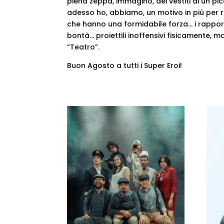
piena zeppa, immagino, dei vestiti di un p
adesso ho, abbiamo, un motivo in più per 
che hanno una formidabile forza… i rapporti, l
bontà… proiettili inoffensivi fisicamente, m
“Teatro”.
Buon Agosto a tutti i Super Eroi!