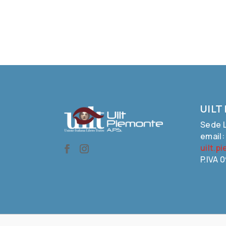
UILT
Sede L
email
uilt.p
P.IVA 