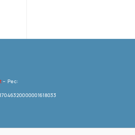
t
– Pec:
N0617046320000001618033