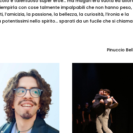
iccolo e talentuoso super eroe… ma magari era vuota ed allor
riempirla con cose talmente impalpabili che non hanno peso
’amicizia, la passione, la bellezza, la curiosità, l’ironia e la
a potentissimi nello spirito… sparati da un fucile che si chiama
Pinuccio Be