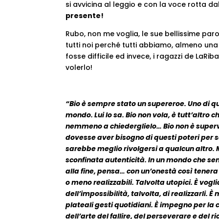
si avvicina al leggio e con la voce rotta d
presente!
Rubo, non me voglia, le sue bellissime par
tutti noi perché tutti abbiamo, almeno una
fosse difficile ed invece, i ragazzi de LaRi
volerlo!
“Bio è sempre stato un supereroe. Uno di q
mondo. Lui lo sa. Bio non vola, è tutt’altro
nemmeno a chiederglielo… Bio non è superv
dovesse aver bisogno di questi poteri per 
sarebbe meglio rivolgersi a qualcun altro. 
sconfinata autenticità. In un mondo che sem
alla fine, pensa… con un’onestà così tenera
o meno realizzabili. Talvolta utopici. È vogl
dell’impossibilità, talvolta, di realizzarli
plateali gesti quotidiani. È impegno per la
dell’arte del fallire, del perseverare e del r