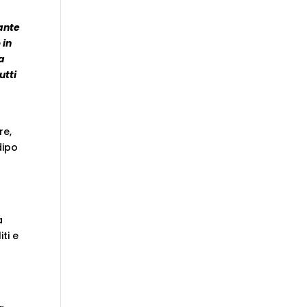
ante
 in
a
utti
re,
dipo
a
ti e