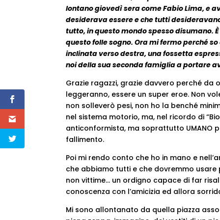
lontano giovedì sera come Fabio Lima, e aver
desiderava essere e che tutti desideravano
tutto, in questo mondo spesso disumano. È i
questo folle sogno. Ora mi fermo perché s
inclinata verso destra, una fossetta espres
noi della sua seconda famiglia a portare ava
Grazie ragazzi, grazie davvero perché da og
leggeranno, essere un super eroe. Non voler
non solleverò pesi, non ho la benché mini
nel sistema motorio, ma, nel ricordo di “B
anticonformista, ma soprattutto UMANO per 
fallimento.
Poi mi rendo conto che ho in mano e nell’a
che abbiamo tutti e che dovremmo usare pi
non vittime… un ordigno capace di far risalt
conoscenza con l’amicizia ed allora sorri
Mi sono allontanato da quella piazza asso