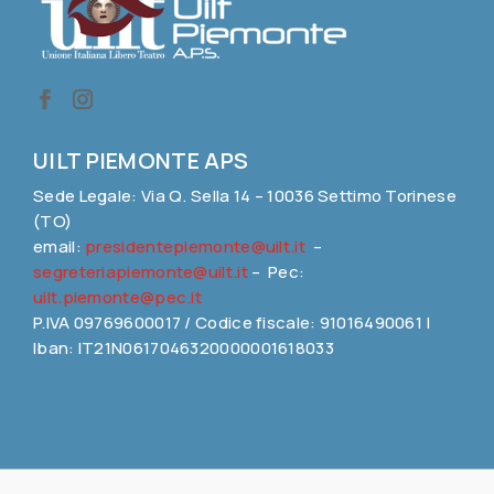
UILT PIEMONTE APS
Sede Legale: Via Q. Sella 14 – 10036 Settimo Torinese
(TO)
email:
presidentepiemonte@uilt.it
–
segreteriapiemonte@uilt.it
– Pec:
uilt.piemonte@pec.it
P.IVA 09769600017 / Codice fiscale: 91016490061 |
Iban: IT21N0617046320000001618033