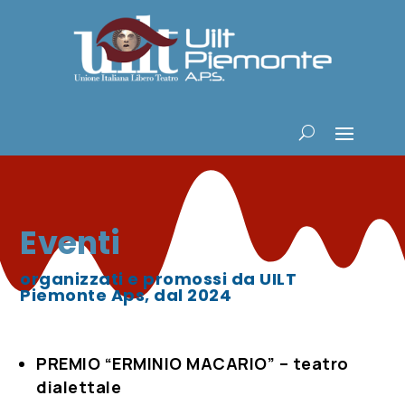
Eventi
organizzati e promossi da UILT
Piemonte Aps, dal 2024
PREMIO “ERMINIO MACARIO” – teatro
dialettale