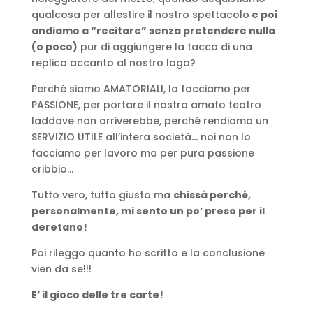
qualcosa per allestire il nostro spettacolo
e poi
andiamo a “recitare” senza pretendere nulla
(o poco)
pur di aggiungere la tacca di una
replica accanto al nostro logo?
Perché siamo AMATORIALI, lo facciamo per
PASSIONE, per portare il nostro amato teatro
laddove non arriverebbe, perché rendiamo un
SERVIZIO UTILE all’intera società… noi non lo
facciamo per lavoro ma per pura passione
cribbio…
Tutto vero, tutto giusto ma
chissà perché,
personalmente, mi sento un po’ preso per il
deretano!
Poi rileggo quanto ho scritto e la conclusione
vien da se!!!
E’ il gioco delle tre carte!