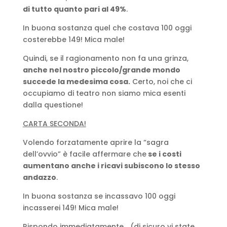
di tutto quanto pari al 49%
.
In buona sostanza quel che costava 100 oggi
costerebbe 149! Mica male!
Quindi, se il ragionamento non fa una grinza,
anche nel nostro piccolo/grande mondo
succede la medesima cosa.
Certo, noi che ci
occupiamo di teatro non siamo mica esenti
dalla questione!
CARTA SECONDA!
Volendo forzatamente aprire la “sagra
dell’ovvio” è facile affermare che
se i costi
aumentano anche i ricavi subiscono lo stesso
andazzo
.
In buona sostanza se incassavo 100 oggi
incasserei 149! Mica male!
Rispondo immediatamente… (di sicuro vi state