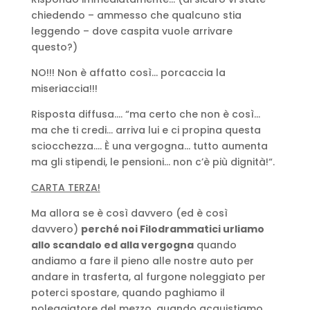
chiedendo – ammesso che qualcuno stia
leggendo – dove caspita vuole arrivare
questo?)
NO!!! Non è affatto così… porcaccia la
miseriaccia!!!
Risposta diffusa…. “ma certo che non è così…
ma che ti credi… arriva lui e ci propina questa
sciocchezza…. È una vergogna… tutto aumenta
ma gli stipendi, le pensioni… non c’è più dignità!“.
CARTA TERZA!
Ma allora se è così davvero (ed è così
davvero)
perché noi Filodrammatici urliamo
allo scandalo ed alla vergogna
quando
andiamo a fare il pieno alle nostre auto per
andare in trasferta, al furgone noleggiato per
poterci spostare, quando paghiamo il
noleggiatore del mezzo, quando acquistiamo