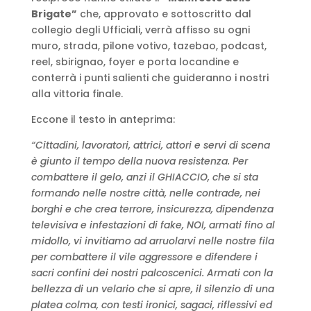
Brigate”
che, approvato e sottoscritto dal
collegio degli Ufficiali, verrà affisso su ogni
muro, strada, pilone votivo, tazebao, podcast,
reel, sbirignao, foyer e porta locandine e
conterrà i punti salienti che guideranno i nostri
alla vittoria finale.
Eccone il testo in anteprima:
“Cittadini, lavoratori, attrici, attori e servi di scena
è giunto il tempo della nuova resistenza. Per
combattere il gelo, anzi il GHIACCIO, che si sta
formando nelle nostre città, nelle contrade, nei
borghi e che crea terrore, insicurezza, dipendenza
televisiva e infestazioni di fake, NOI, armati fino al
midollo, vi invitiamo ad arruolarvi nelle nostre fila
per combattere il vile aggressore e difendere i
sacri confini dei nostri palcoscenici. Armati con la
bellezza di un velario che si apre, il silenzio di una
platea colma, con testi ironici, sagaci, riflessivi ed