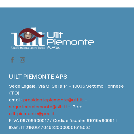
UILT PIEMONTE APS
Sede Legale: Via Q. Sella 14 – 10036 Settimo Torinese
(TO)
email:
presidentepiemonte@uilt.it
–
segreteriapiemonte@uilt.it
– Pec:
uilt.piemonte@pec.it
P.IVA 09769600017 / Codice fiscale: 91016490061 |
Iban: IT21N0617046320000001618033