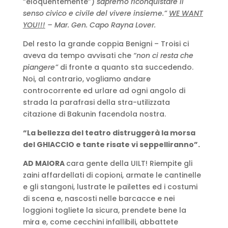
“eloquentemente”)
sapremo riconquistare il
senso civico e civile del vivere insieme.”
WE WANT
YOU!!!
– Mar. Gen. Capo Rayna Lover.
Del resto la grande coppia Benigni – Troisi ci
aveva da tempo avvisati che
“non ci resta che
piangere”
di fronte a quanto sta succedendo.
Noi, al contrario, vogliamo andare
controcorrente ed urlare ad ogni angolo di
strada la parafrasi della stra-utilizzata
citazione di Bakunin facendola nostra.
“La bellezza del teatro distruggerà la morsa
del GHIACCIO e tante risate vi seppelliranno”.
AD MAIORA
cara gente della UILT! Riempite gli
zaini affardellati di copioni, armate le cantinelle
e gli stangoni, lustrate le pailettes ed i costumi
di scena e, nascosti nelle barcacce e nei
loggioni togliete la sicura, prendete bene la
mira e, come cecchini infallibili, abbattete