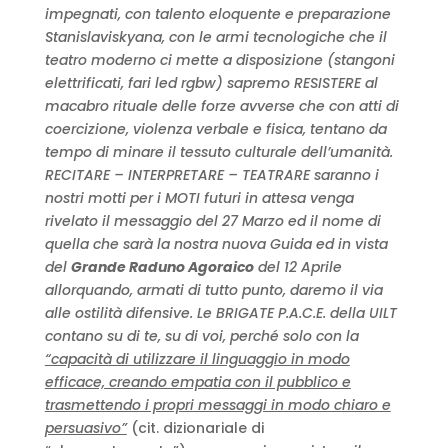
impegnati, con talento eloquente e preparazione
Stanislaviskyana, con le armi tecnologiche che il
teatro moderno ci mette a disposizione (stangoni
elettrificati, fari led rgbw) sapremo RESISTERE al
macabro rituale delle forze avverse che con atti di
coercizione, violenza verbale e fisica, tentano da
tempo di minare il tessuto culturale dell’umanità.
RECITARE – INTERPRETARE – TEATRARE saranno i
nostri motti per i MOTI futuri in attesa venga
rivelato il messaggio del 27 Marzo ed il nome di
quella che sarà la nostra nuova Guida ed in vista
del
Grande Raduno Agoraico
del 12 Aprile
allorquando, armati di tutto punto, daremo il via
alle ostilità difensive. Le BRIGATE P.A.C.E. della UILT
contano su di te, su di voi, perché solo con la
“capacità di utilizzare il linguaggio in modo
efficace, creando empatia con il pubblico e
trasmettendo i propri messaggi in modo chiaro e
persuasivo”
(cit. dizionariale di