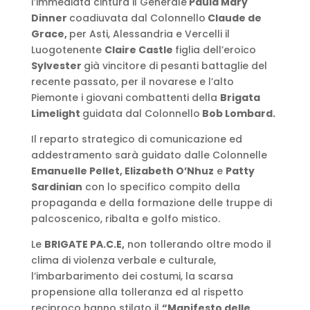
l’immediata cintura il Generale
Paula Mary
Dinner
coadiuvata dal Colonnello
Claude de
Grace,
per Asti, Alessandria e Vercelli il
Luogotenente
Claire Castle
figlia dell’eroico
Sylvester
già vincitore di pesanti battaglie del
recente passato, per il novarese e l’alto
Piemonte i giovani combattenti della
Brigata
Limelight
guidata dal Colonnello
Bob Lombard.
Il reparto strategico di comunicazione ed
addestramento sarà guidato dalle Colonnelle
Emanuelle Pellet, Elizabeth O’Nhuz
e
Patty
Sardinian
con lo specifico compito della
propaganda e della formazione delle truppe di
palcoscenico, ribalta e golfo mistico.
Le
BRIGATE PA.C.E,
non tollerando oltre modo il
clima di violenza verbale e culturale,
l’imbarbarimento dei costumi, la scarsa
propensione alla tolleranza ed al rispetto
reciproco hanno stilato il
“Manifesto delle