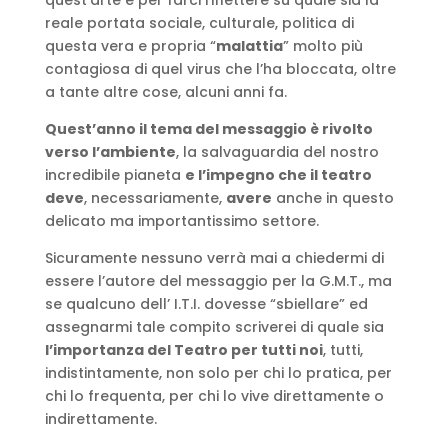
quest’arte e per farci riflettere su quale sia la
reale portata sociale, culturale, politica di
questa vera e propria “
malattia
” molto più
contagiosa di quel virus che l’ha bloccata, oltre
a tante altre cose, alcuni anni fa.
Quest’anno il tema del messaggio è rivolto
verso l’ambiente
, la salvaguardia del nostro
incredibile pianeta
e l’impegno che il teatro
deve
, necessariamente,
avere
anche in questo
delicato ma importantissimo settore.
Sicuramente nessuno verrà mai a chiedermi di
essere l’autore del messaggio per la G.M.T., ma
se qualcuno dell’ I.T.I. dovesse “sbiellare” ed
assegnarmi tale compito scriverei di quale sia
l’importanza del Teatro per tutti noi
, tutti,
indistintamente, non solo per chi lo pratica, per
chi lo frequenta, per chi lo vive direttamente o
indirettamente.