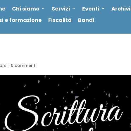
me
Chi siamo
Servizi
Eventi
Archiv
si e formazione
Fiscalità
Bandi
orsi
|
0 commenti