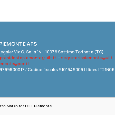
 PIEMONTE APS
egale: Via Q. Sella 14 – 10036 Settimo Torinese (TO)
:
presidentepiemonte@uilt.it
–
segreteriapiemonte@uilt.i
iemonte@pec.it
09769600017 / Codice fiscale: 91016490061 | Iban: IT21
Fausto Marzo for UILT Piemonte