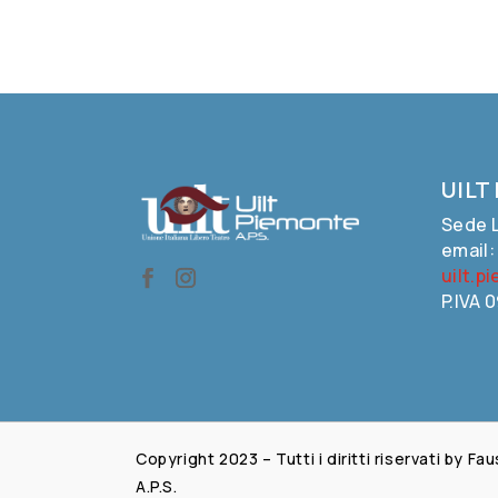
UILT
Sede L
email
uilt.p
P.IVA 
Copyright 2023 – Tutti i diritti riservati by 
A.P.S.