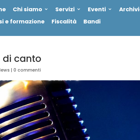
me
Chi siamo
Servizi
Eventi
Archiv
si e formazione
Fiscalità
Bandi
 di canto
News
|
0 commenti