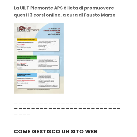
La UILT Piemonte APS è lieta di promuovere
questi 3 corsi online, a cura di Fausto Marzo
_________________________
_________________________
____
COME GESTISCO UN SITO WEB