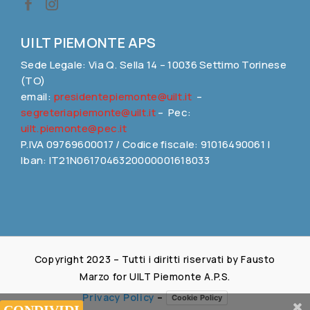
UILT PIEMONTE APS
Sede Legale: Via Q. Sella 14 – 10036 Settimo Torinese
(TO)
email:
presidentepiemonte@uilt.it
–
segreteriapiemonte@uilt.it
– Pec:
uilt.piemonte@pec.it
P.IVA 09769600017 / Codice fiscale: 91016490061 |
Iban: IT21N0617046320000001618033
Copyright 2023 – Tutti i diritti riservati by Fausto
Marzo for UILT Piemonte A.P.S.
Privacy Policy
–
Cookie Policy
Share This