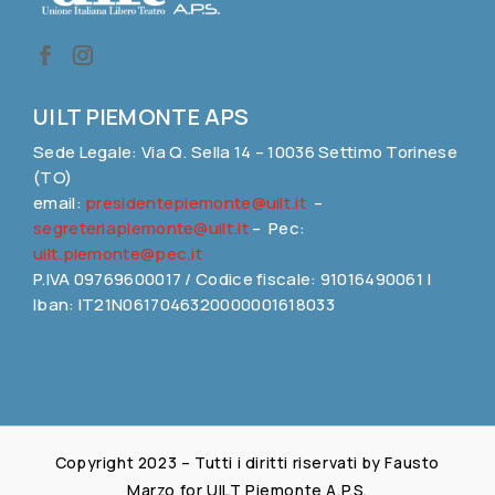
UILT PIEMONTE APS
Sede Legale: Via Q. Sella 14 – 10036 Settimo Torinese
(TO)
email:
presidentepiemonte@uilt.it
–
segreteriapiemonte@uilt.it
– Pec:
uilt.piemonte@pec.it
P.IVA 09769600017 / Codice fiscale: 91016490061 |
Iban: IT21N0617046320000001618033
Copyright 2023 – Tutti i diritti riservati by Fausto
Marzo for UILT Piemonte A.P.S.