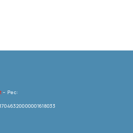
t
– Pec:
N0617046320000001618033