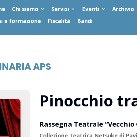
me
Chi siamo
Servizi
Eventi
Archivio
si e formazione
Fiscalità
Bandi
DINARIA APS
Pinocchio tra
Rassegna Teatrale “Vecchio
Collezione Teatrica Netsuke di Pav