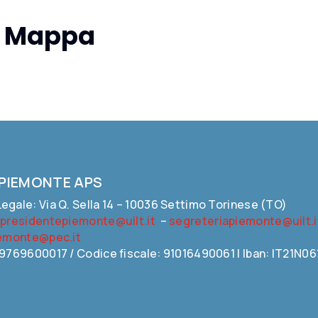
la Mappa
 PIEMONTE APS
egale: Via Q. Sella 14 – 10036 Settimo Torinese (TO)
:
presidentepiemonte@uilt.it
–
segreteriapiemonte@uilt.i
iemonte@pec.it
09769600017 / Codice fiscale: 91016490061 | Iban: IT21