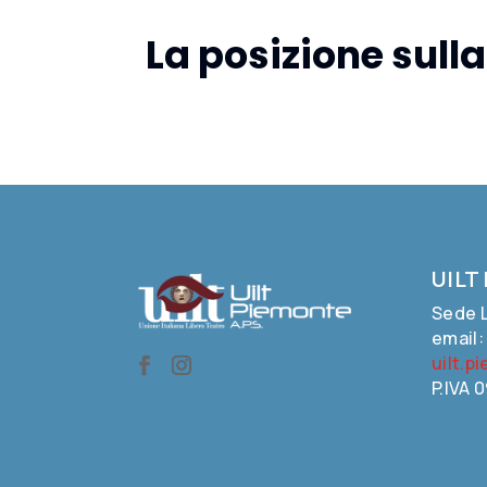
La posizione sul
UILT
Sede L
email
uilt.p
P.IVA 