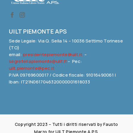
UILT PIEMONTE APS
Sede Legale: Via Q. Sella 14 – 10036 Settimo Torinese
(TO)
email:
presidentepiemonte@uilt.it
–
segreteriapiemonte@uilt.it
– Pec:
uilt.piemonte@pec.it
P.IVA 09769600017 / Codice fiscale: 91016490061 |
Iban: IT21N0617046320000001618033
Copyright 2023 – Tutti i diritti riservati by Fausto
Marzo for UILT Piemonte A.P.S.