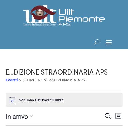
E...DIZIONE STRAORDINARIA APS
Eventi
E...DIZIONE STRAORDINARIA APS
Eventi
Non sono stati trovati risultati.
Notice
Eventi
Ev
In arrivo
Cerca
Lista
Vis
Ricerc
Seleziona
Na