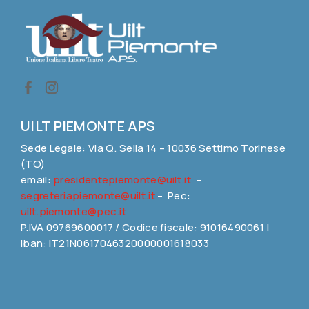
UILT PIEMONTE APS
Sede Legale: Via Q. Sella 14 – 10036 Settimo Torinese
(TO)
email:
presidentepiemonte@uilt.it
–
segreteriapiemonte@uilt.it
– Pec:
uilt.piemonte@pec.it
P.IVA 09769600017 / Codice fiscale: 91016490061 |
Iban: IT21N0617046320000001618033