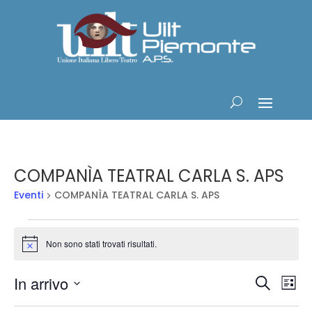
COMPANÌA TEATRAL CARLA S. APS
Eventi
COMPANÌA TEATRAL CARLA S. APS
Eventi
Non sono stati trovati risultati.
Notice
Eventi
Ev
In arrivo
Cerca
Lista
Vis
Ricerc
Seleziona
Na