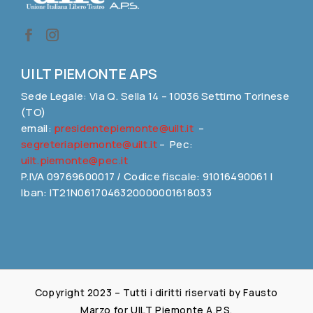
UILT PIEMONTE APS
Sede Legale: Via Q. Sella 14 – 10036 Settimo Torinese
(TO)
email:
presidentepiemonte@uilt.it
–
segreteriapiemonte@uilt.it
– Pec:
uilt.piemonte@pec.it
P.IVA 09769600017 / Codice fiscale: 91016490061 |
Iban: IT21N0617046320000001618033
Copyright 2023 – Tutti i diritti riservati by Fausto
Marzo for UILT Piemonte A.P.S.