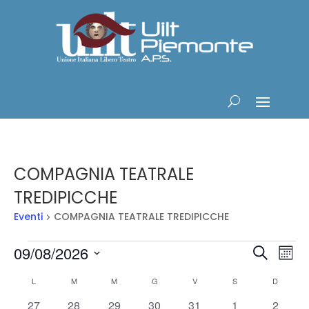
COMPAGNIA TEATRALE
TREDIPICCHE
Eventi
COMPAGNIA TEATRALE TREDIPICCHE
Eventi
Eventi
Ev
09/08/2026
Cerca
Mese
Vis
Ricerc
Seleziona
Na
Calendario
e
L
LUNEDÌ
M
MARTEDÌ
M
MERCOLEDÌ
G
GIOVEDÌ
V
VENERDÌ
S
SABATO
D
DOMENI
la
di
viste
data.
0
0
0
0
0
0
0
27
28
29
30
31
1
2