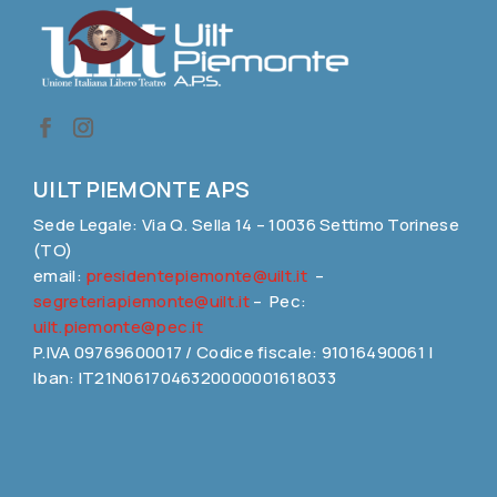
UILT PIEMONTE APS
Sede Legale: Via Q. Sella 14 – 10036 Settimo Torinese
(TO)
email:
presidentepiemonte@uilt.it
–
segreteriapiemonte@uilt.it
– Pec:
uilt.piemonte@pec.it
P.IVA 09769600017 / Codice fiscale: 91016490061 |
Iban: IT21N0617046320000001618033