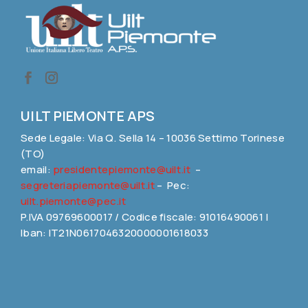
UILT PIEMONTE APS
Sede Legale: Via Q. Sella 14 – 10036 Settimo Torinese
(TO)
email:
presidentepiemonte@uilt.it
–
segreteriapiemonte@uilt.it
– Pec:
uilt.piemonte@pec.it
P.IVA 09769600017 / Codice fiscale: 91016490061 |
Iban: IT21N0617046320000001618033