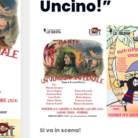
Uncino!”
Si va in scena!