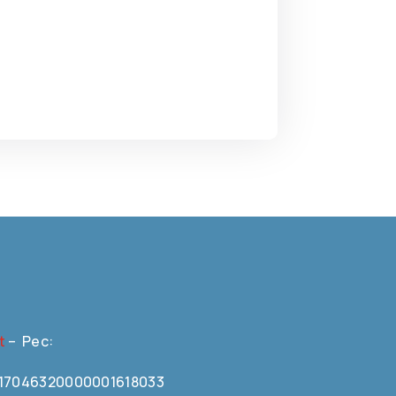
t
– Pec:
N0617046320000001618033