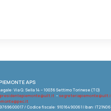
 PIEMONTE APS
egale: Via Q. Sella 14 – 10036 Settimo Torinese (TO)
:
presidentepiemonte@uilt.it
–
segreteriapiemonte@uilt.i
iemonte@pec.it
09769600017 / Codice fiscale: 91016490061 | Iban: IT21