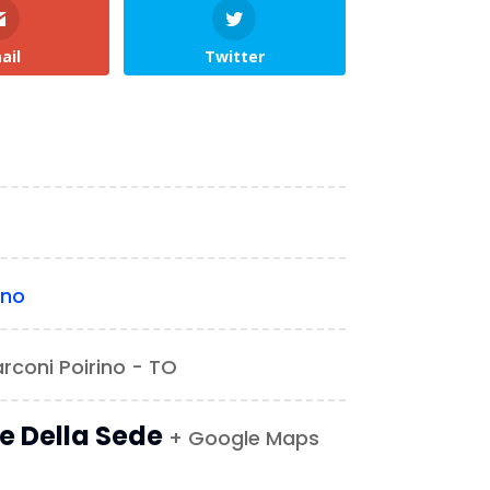
ail
Twitter
ino
rconi Poirino - TO
le Della Sede
+ Google Maps