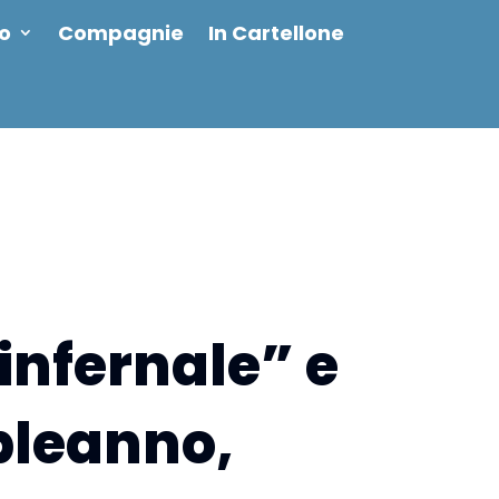
io
Compagnie
In Cartellone
infernale” e
leanno,