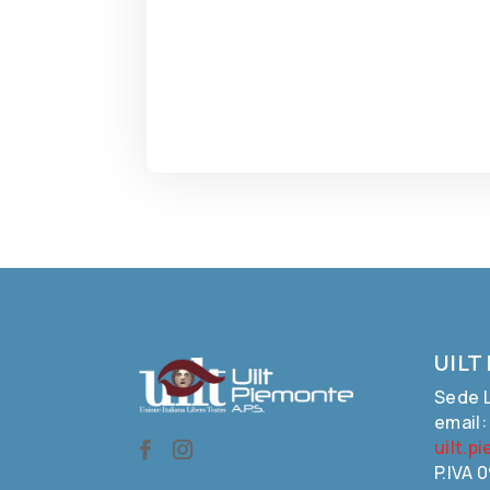
UILT
Sede L
email
uilt.p
P.IVA 