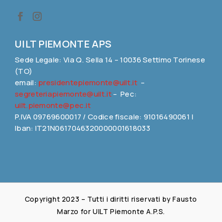
UILT PIEMONTE APS
Sede Legale: Via Q. Sella 14 – 10036 Settimo Torinese
(TO)
email:
presidentepiemonte@uilt.it
–
segreteriapiemonte@uilt.it
– Pec:
uilt.piemonte@pec.it
P.IVA 09769600017 / Codice fiscale: 91016490061 |
Iban: IT21N0617046320000001618033
Copyright 2023 – Tutti i diritti riservati by Fausto
Marzo for UILT Piemonte A.P.S.