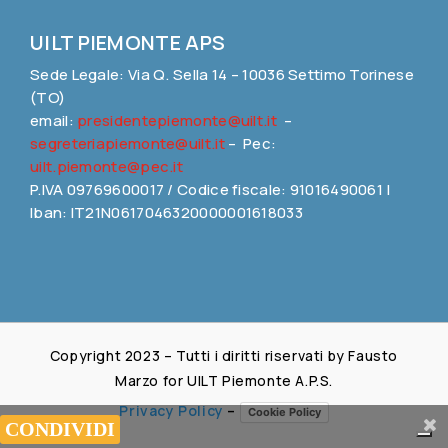
UILT PIEMONTE APS
Sede Legale: Via Q. Sella 14 – 10036 Settimo Torinese
(TO)
email:
presidentepiemonte@uilt.it
–
segreteriapiemonte@uilt.it
– Pec:
uilt.piemonte@pec.it
P.IVA 09769600017 / Codice fiscale: 91016490061 |
Iban: IT21N0617046320000001618033
Copyright 2023 – Tutti i diritti riservati by Fausto
Marzo for UILT Piemonte A.P.S.
Privacy Policy
–
Cookie Policy
Share This