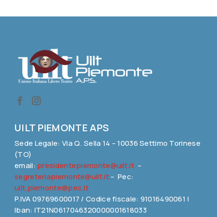
UILT PIEMONTE APS
Sede Legale: Via Q. Sella 14 – 10036 Settimo Torinese
(TO)
email:
presidentepiemonte@uilt.it
–
segreteriapiemonte@uilt.it
– Pec:
uilt.piemonte@pec.it
P.IVA 09769600017 / Codice fiscale: 91016490061 |
Iban: IT21N0617046320000001618033