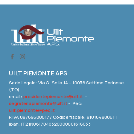
UILT PIEMONTE APS
Sede Legale: Via Q. Sella 14 – 10036 Settimo Torinese
(TO)
email:
presidentepiemonte@uilt.it
–
segreteriapiemonte@uilt.it
– Pec:
uilt.piemonte@pec.it
P.IVA 09769600017 / Codice fiscale: 91016490061 |
Iban: IT21N0617046320000001618033