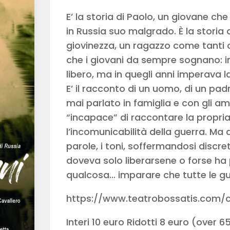
E’ la storia di Paolo, un giovane che 
in Russia suo malgrado. È la storia 
giovinezza, un ragazzo come tanti 
che i giovani da sempre sognano: in
libero, ma in quegli anni imperava l
E’ il racconto di un uomo, di un pad
mai parlato in famiglia e con gli ami
“incapace” di raccontare la propria 
l’incomunicabilità della guerra. Ma
parole, i toni, soffermandosi discr
doveva solo liberarsene o forse ha
qualcosa… imparare che tutte le gue
https://www.teatrobossatis.com/c
Interi 10 euro Ridotti 8 euro (over 6