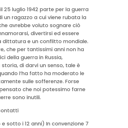
il 25 luglio 1942 parte per la guerra
di un ragazzo a cui viene rubata la
che avrebbe voluto sognare ciò
namorarsi, divertirsi ed essere
a dittatura e un conflitto mondiale.
re, che per tantissimi anni non ha
ci della guerra in Russia,
storia, di darvi un senso, tale è
 quando l’ha fatto ha moderato le
etamente sulle sofferenze. Forse
 pensato che noi potessimo farne
rre sono inutili.
ontatti
5 e sotto i 12 anni) In convenzione 7