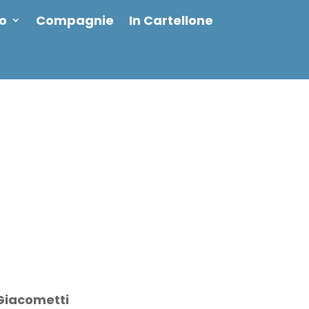
io
Compagnie
In Cartellone
 Giacometti