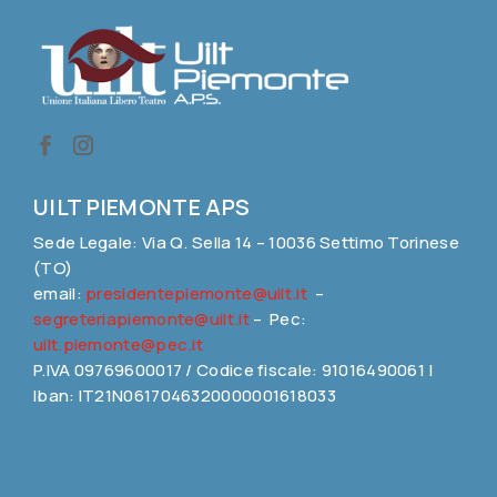
UILT PIEMONTE APS
Sede Legale: Via Q. Sella 14 – 10036 Settimo Torinese
(TO)
email:
presidentepiemonte@uilt.it
–
segreteriapiemonte@uilt.it
– Pec:
uilt.piemonte@pec.it
P.IVA 09769600017 / Codice fiscale: 91016490061 |
Iban: IT21N0617046320000001618033