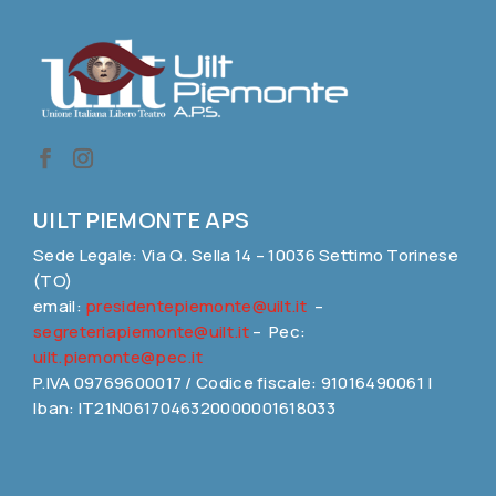
UILT PIEMONTE APS
Sede Legale: Via Q. Sella 14 – 10036 Settimo Torinese
(TO)
email:
presidentepiemonte@uilt.it
–
segreteriapiemonte@uilt.it
– Pec:
uilt.piemonte@pec.it
P.IVA 09769600017 / Codice fiscale: 91016490061 |
Iban: IT21N0617046320000001618033