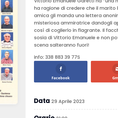
Vittorio Emanuele Garetti ha “una mo
ha ragione di credere che il marito
amica gli manda una lettera anoni
misteriosa ammiratrice dandogli a
così di coglierlo in flagrante. Il fac
sosia di Vittorio Emanuele e non po
scena salteranno fuori!
info: 338 883 39 77S
Facebook
Gm
Data
29 Aprile 2023
Orario