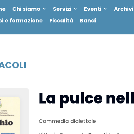
me
Chi siamo
Servizi
Eventi
Archiv
si e formazione
Fiscalità
Bandi
ACOLI
La pulce nel
Commedia dialettale