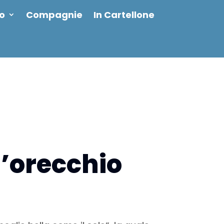
io
Compagnie
In Cartellone
l’orecchio