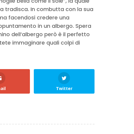
glie bella come il sole”, la quale
 la tradisca. In combutta con la sua
ma facendosi credere una
ppuntamento in un albergo. Spera
chino dell’albergo però è il perfetto
tete immaginare quali colpi di
ail
Twitter