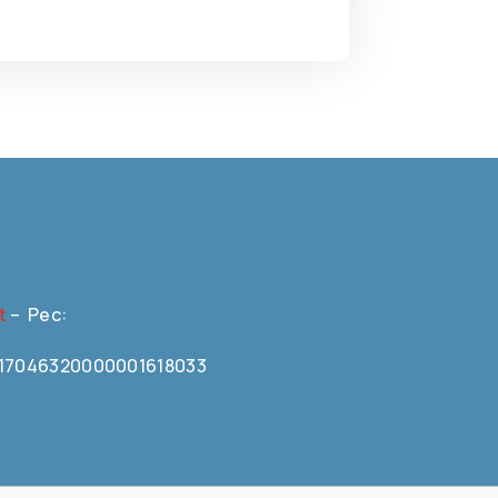
t
– Pec:
N0617046320000001618033