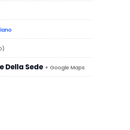
iano
O)
le Della Sede
+ Google Maps