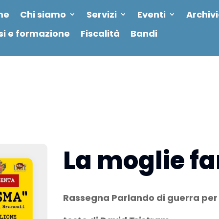
me
Chi siamo
Servizi
Eventi
Archiv
si e formazione
Fiscalità
Bandi
La moglie f
Rassegna Parlando di guerra per 