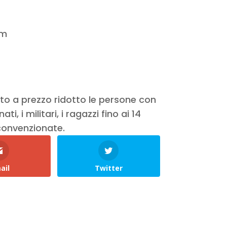
om
etto a prezzo ridotto le persone con
i, i militari, i ragazzi fino ai 14
 convenzionate.
ail
Twitter