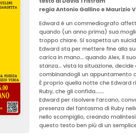
testo di David Tristram
regia Antonio Gallino e Maurizio 
Edward è un commediografo affetto 
quando (un anno prima) sua moglie
troppo chiare. Si sospetta un suicid
Edward sta per mettere fine alla sua 
carica in mano… quando Alex, il suo
stanza… vista la situazione, decide 
combinandogli un appuntamento con
È proprio quella notte che Edward r
Ruby, che gli confida…….
Edward per risolvere l’arcano, conv
presenza del fantasma di Ruby nell
nello scompiglio, creando malintesi
questo testo ben più di un semplice 