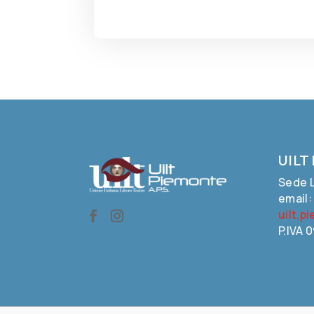
UILT
Sede L
email
uilt.p
P.IVA 