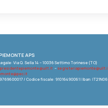
 PIEMONTE APS
egale: Via Q. Sella 14 – 10036 Settimo Torinese (TO)
:
presidentepiemonte@uilt.it
–
segreteriapiemonte@uilt.i
iemonte@pec.it
09769600017 / Codice fiscale: 91016490061 | Iban: IT21