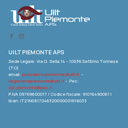
UILT PIEMONTE APS
Sede Legale: Via Q. Sella 14 – 10036 Settimo Torinese
(TO)
email:
presidentepiemonte@uilt.it
–
segreteriapiemonte@uilt.it
– Pec:
uilt.piemonte@pec.it
P.IVA 09769600017 / Codice fiscale: 91016490061 |
Iban: IT21N0617046320000001618033