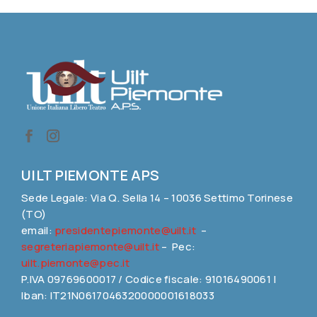
UILT PIEMONTE APS
Sede Legale: Via Q. Sella 14 – 10036 Settimo Torinese
(TO)
email:
presidentepiemonte@uilt.it
–
segreteriapiemonte@uilt.it
– Pec:
uilt.piemonte@pec.it
P.IVA 09769600017 / Codice fiscale: 91016490061 |
Iban: IT21N0617046320000001618033