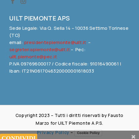
UILT PIEMONTE APS
Sede Legale: Via Q. Sella 14 – 10036 Settimo Torinese
(TO)
email:
presidentepiemonte@uilt.it
–
segreteriapiemonte@uilt.it
– Pec:
uilt.piemonte@pec.it
P.IVA 09769600017 / Codice fiscale: 91016490061 |
Iban: IT21N0617046320000001618033
Copyright 2023 – Tutti i diritti riservati by Fausto
Marzo for UILT Piemonte A.P.S.
Privacy Policy
–
Cookie Policy
Share This