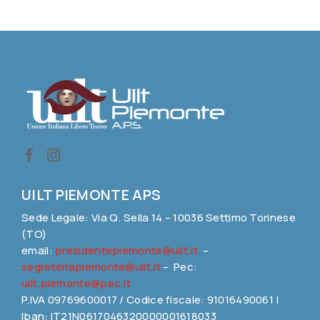
UILT PIEMONTE APS
Sede Legale: Via Q. Sella 14 – 10036 Settimo Torinese
(TO)
email:
presidentepiemonte@uilt.it
–
segreteriapiemonte@uilt.it
– Pec:
uilt.piemonte@pec.it
P.IVA 09769600017 / Codice fiscale: 91016490061 |
Iban: IT21N0617046320000001618033