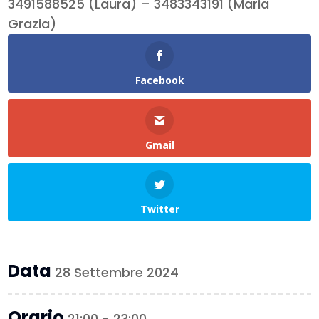
3491588525 (Laura) – 3483343191 (Maria
Grazia)
Facebook
Gmail
Twitter
Data
28 Settembre 2024
Orario
21:00 - 23:00