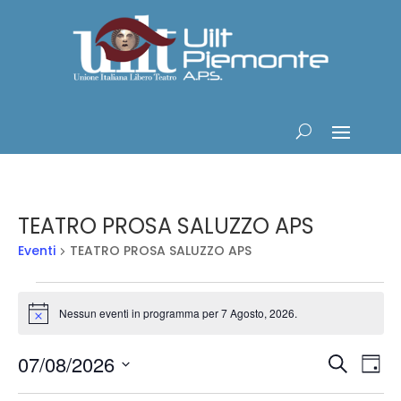
TEATRO PROSA SALUZZO APS
Eventi
TEATRO PROSA SALUZZO APS
Eventi
for
Nessun eventi in programma per 7 Agosto, 2026.
Notice
7
Eventi
Ev
Agosto,
07/08/2026
Cerca
Gior
Vis
Ricerc
2026
Seleziona
Na