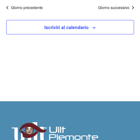
e
la
Giorno precedente
Giorno successivo
viste
data.
Navig
Iscriviti al calendario