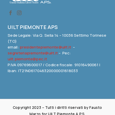
UILT PIEMONTE APS
Sede Legale: Via Q. Sella 14 – 10036 Settimo Torinese
(TO)
email:
presidentepiemonte@uilt.it
–
segreteriapiemonte@uilt.it
– Pec:
uilt.piemonte@pec.it
P.IVA 09769600017 / Codice fiscale: 91016490061 |
Iban: IT21N0617046320000001618033
Copyright 2023 – Tutti i diritti riservati by Fausto
Marzo for UILT Piemonte A.P.S.