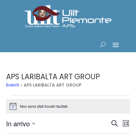
APS LARIBALTA ART GROUP
Eventi
APS LARIBALTA ART GROUP
Eventi
Non sono stati trovati risultati.
Notice
Eventi
Ev
In arrivo
Cerca
Lista
Vis
Ricerc
Seleziona
Na