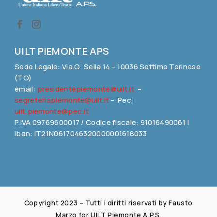
UILT PIEMONTE APS
Sede Legale: Via Q. Sella 14 – 10036 Settimo Torinese
(TO)
email:
presidentepiemonte@uilt.it
–
segreteriapiemonte@uilt.it
– Pec:
uilt.piemonte@pec.it
P.IVA 09769600017 / Codice fiscale: 91016490061 |
Iban: IT21N0617046320000001618033
Copyright 2023 – Tutti i diritti riservati by Fausto
Marzo for UILT Piemonte A.P.S.