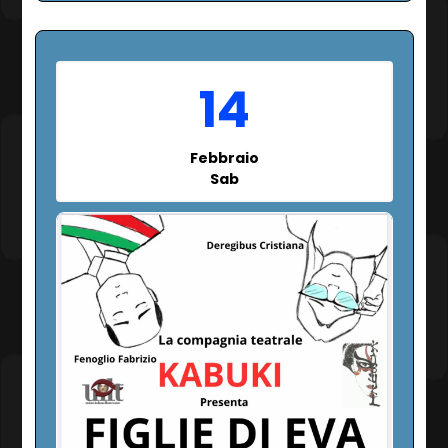
14
Febbraio
Sab