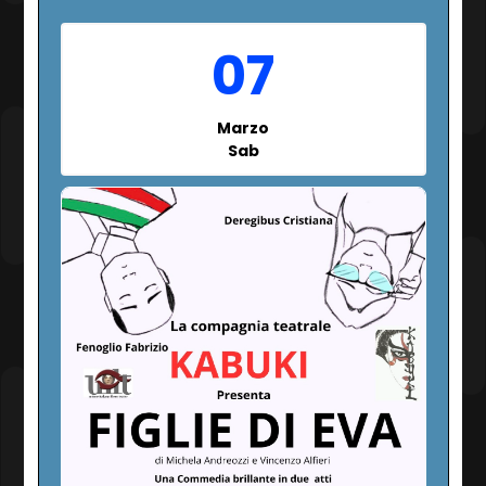
07
Marzo
Sab