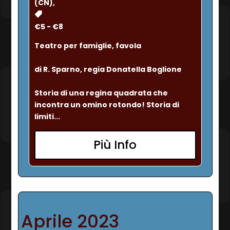
(CN),
€5 - €8
Teatro per famiglie, favola
di R. Sparno, regia Donatella Boglione
Storia di una regina quadrata che 
incontra un omino rotondo! Storia di 
limiti...
Più Info
Aprile 2023