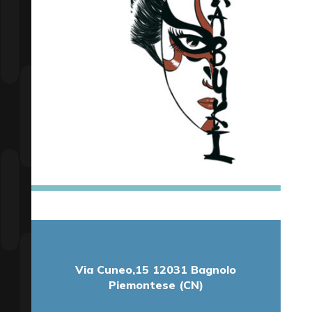
Via Cuneo,15 12031 Bagnolo
Piemontese (CN)