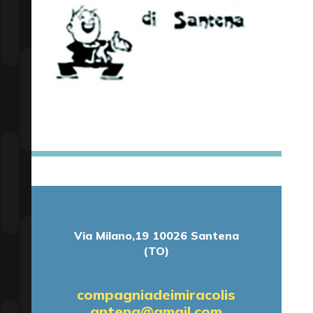
Via Milano,19 10026 Santena
(TO)
compagniadeimiracolis
antena@gmail.com