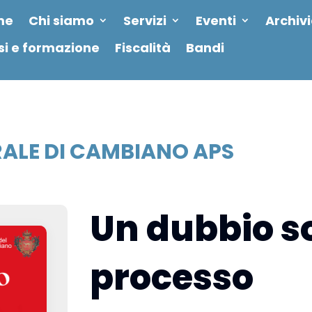
me
Chi siamo
Servizi
Eventi
Archiv
si e formazione
Fiscalità
Bandi
ALE DI CAMBIANO APS
Un dubbio s
processo