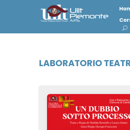
Ho
Cor
LABORATORIO TEATR