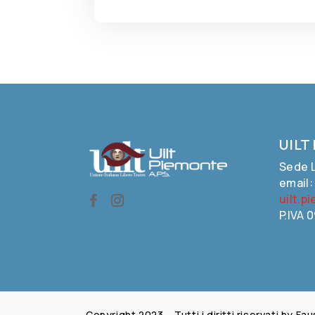
UILT
Sede L
email
uilt.p
P.IVA 
Copyright 2023 – Tutti i diritti riservati by 