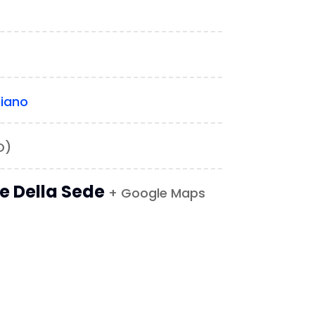
iano
O)
le Della Sede
+ Google Maps