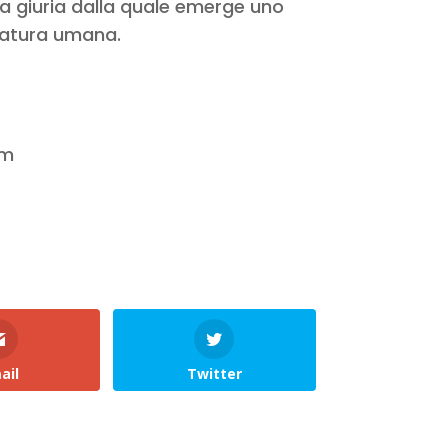
lla giuria dalla quale emerge uno
natura umana.
om
ail
Twitter