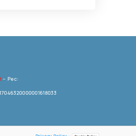
t
– Pec:
N0617046320000001618033
Privacy Policy
–