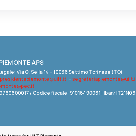
 PIEMONTE APS
egale: Via Q. Sella 14 – 10036 Settimo Torinese (TO)
:
presidentepiemonte@uilt.it
–
segreteriapiemonte@uilt.i
iemonte@pec.it
09769600017 / Codice fiscale: 91016490061 | Iban: IT21
Fausto Marzo for UILT Piemonte