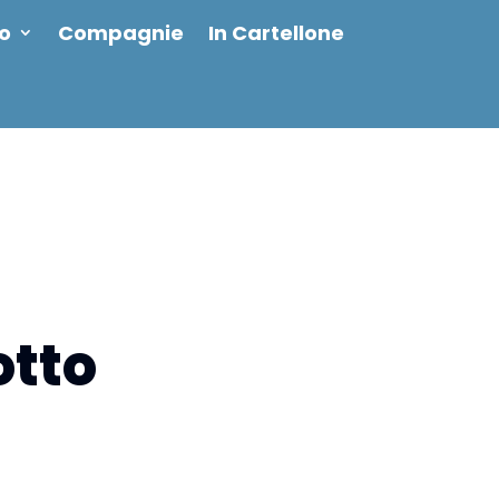
io
Compagnie
In Cartellone
otto