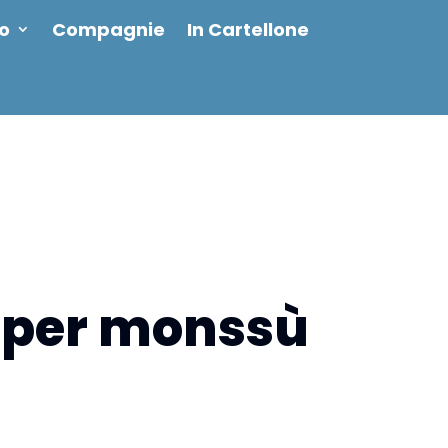
io
Compagnie
In Cartellone
 per monssù