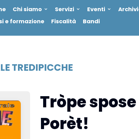
me
Chi siamo
Servizi
Eventi
Archiv
si e formazione
Fiscalità
Bandi
E TREDIPICCHE
Tròpe spose
Porèt!