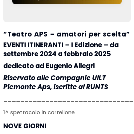
“Teatro APS –
a
matori
p
er
s
celta”
EVENTI ITINERANTI – I Edizione –
da
settembre 2024 a febbraio 2025
dedicato ad
Eugenio Allegri
Riservato alle Compagnie UILT
Piemonte Aps, iscritte al RUNTS
_______________________________
1^ spettacolo in cartellone
NOVE GIORNI