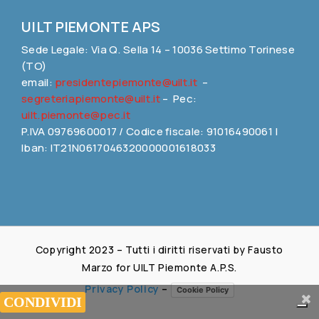
UILT PIEMONTE APS
Sede Legale: Via Q. Sella 14 – 10036 Settimo Torinese
(TO)
email:
presidentepiemonte@uilt.it
–
segreteriapiemonte@uilt.it
– Pec:
uilt.piemonte@pec.it
P.IVA 09769600017 / Codice fiscale: 91016490061 |
Iban: IT21N0617046320000001618033
Copyright 2023 – Tutti i diritti riservati by Fausto
Marzo for UILT Piemonte A.P.S.
Privacy Policy
–
Cookie Policy
Share This