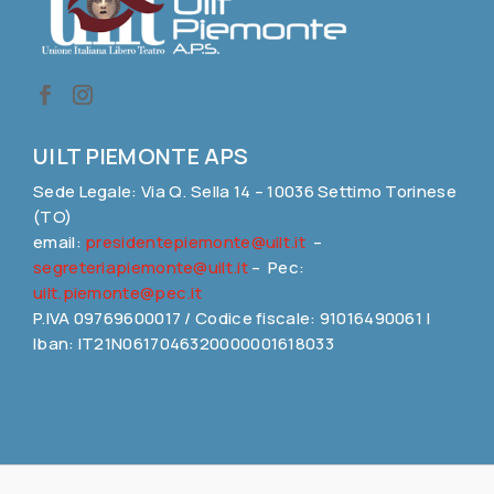
UILT PIEMONTE APS
Sede Legale: Via Q. Sella 14 – 10036 Settimo Torinese
(TO)
email:
presidentepiemonte@uilt.it
–
segreteriapiemonte@uilt.it
– Pec:
uilt.piemonte@pec.it
P.IVA 09769600017 / Codice fiscale: 91016490061 |
Iban: IT21N0617046320000001618033