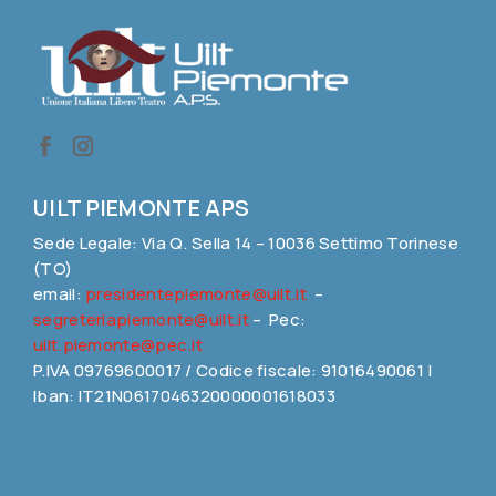
UILT PIEMONTE APS
Sede Legale: Via Q. Sella 14 – 10036 Settimo Torinese
(TO)
email:
presidentepiemonte@uilt.it
–
segreteriapiemonte@uilt.it
– Pec:
uilt.piemonte@pec.it
P.IVA 09769600017 / Codice fiscale: 91016490061 |
Iban: IT21N0617046320000001618033