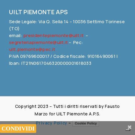
UILT PIEMONTE APS
Sede Legale: Via Q. Sella 14 – 10036 Settimo Torinese
(TO)
email:
presidentepiemonte@uilt.it
–
segreteriapiemonte@uilt.it
– Pec:
uilt.piemonte@pec.it
P.IVA 09769600017 / Codice fiscale: 91016490061 |
Iban: IT21N0617046320000001618033
Copyright 2023 – Tutti i diritti riservati by Fausto
Marzo for UILT Piemonte A.P.S.
Privacy Policy
–
Cookie Policy
Share This