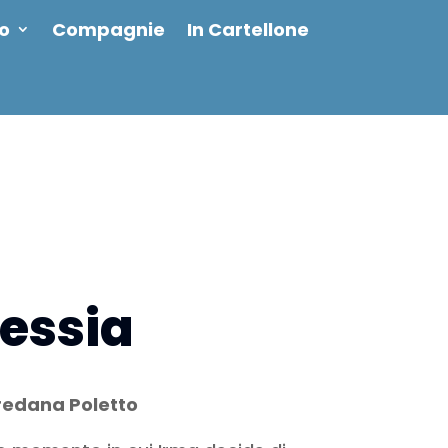
io
Compagnie
In Cartellone
essia
oredana Poletto