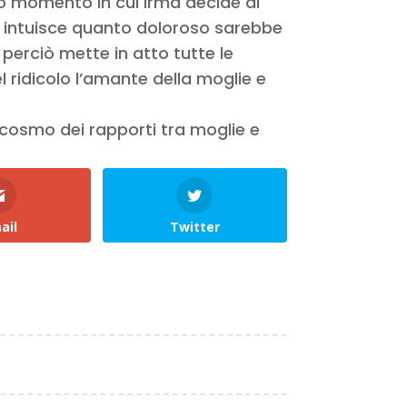
so momento in cui Irma decide di
zio intuisce quanto doloroso sarebbe
perciò mette in atto tutte le
l ridicolo l’amante della moglie e
rocosmo dei rapporti tra moglie e
ail
Twitter