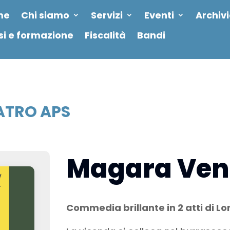
me
Chi siamo
Servizi
Eventi
Archiv
si e formazione
Fiscalità
Bandi
ATRO APS
Magara Ven
Commedia brillante in 2 atti di L