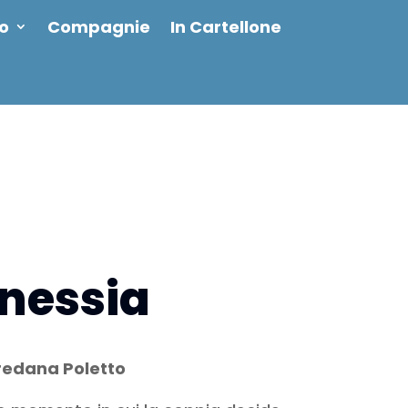
io
Compagnie
In Cartellone
nessia
oredana Poletto