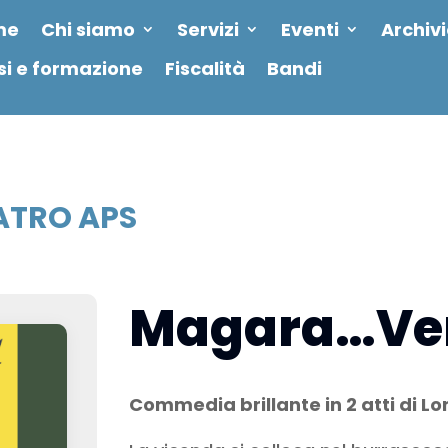
me
Chi siamo
Servizi
Eventi
Archiv
si e formazione
Fiscalità
Bandi
ATRO APS
Magara…Ve
Commedia brillante in 2 atti di L