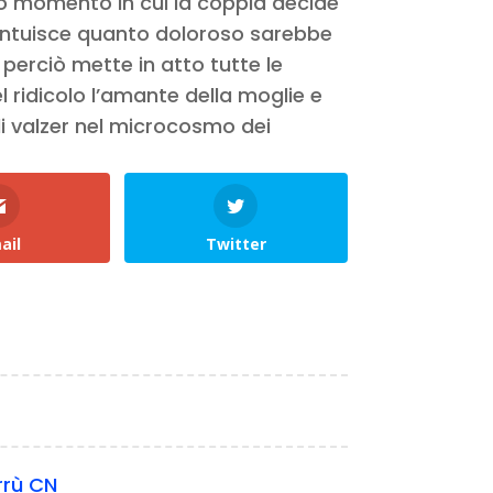
so momento in cui la coppia decide
o intuisce quanto doloroso sarebbe
perciò mette in atto tutte le
l ridicolo l’amante della moglie e
 di valzer nel microcosmo dei
ail
Twitter
rrù CN