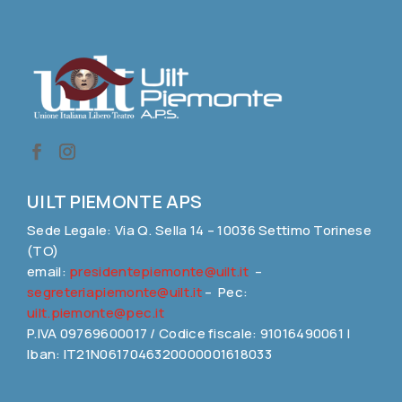
UILT PIEMONTE APS
Sede Legale: Via Q. Sella 14 – 10036 Settimo Torinese
(TO)
email:
presidentepiemonte@uilt.it
–
segreteriapiemonte@uilt.it
– Pec:
uilt.piemonte@pec.it
P.IVA 09769600017 / Codice fiscale: 91016490061 |
Iban: IT21N0617046320000001618033