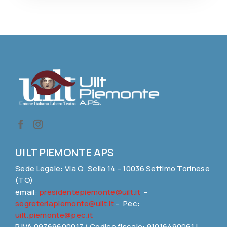
UILT PIEMONTE APS
Sede Legale: Via Q. Sella 14 – 10036 Settimo Torinese
(TO)
email:
presidentepiemonte@uilt.it
–
segreteriapiemonte@uilt.it
– Pec:
uilt.piemonte@pec.it
P.IVA 09769600017 / Codice fiscale: 91016490061 |