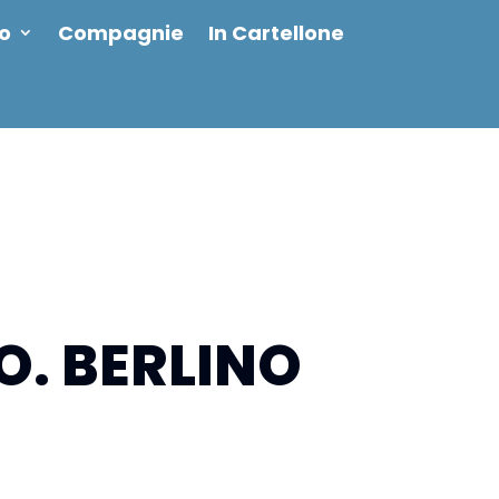
io
Compagnie
In Cartellone
LO. BERLINO