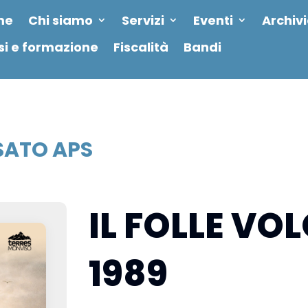
me
Chi siamo
Servizi
Eventi
Archiv
si e formazione
Fiscalità
Bandi
ATO APS
IL FOLLE VO
1989