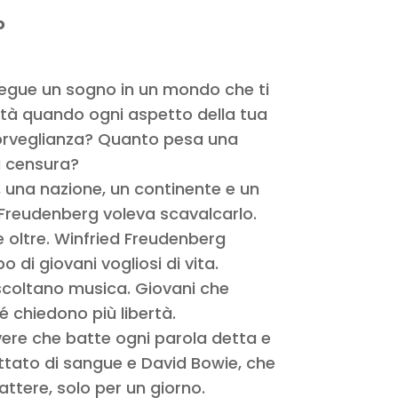
o
nsegue un sogno in un mondo che ti
ertà quando ogni aspetto della tua
orveglianza? Quanto pesa una
a censura?
à, una nazione, un continente e un
 Freudenberg voleva scavalcarlo.
 oltre. Winfried Freudenberg
o di giovani vogliosi di vita.
scoltano musica. Giovani che
é chiedono più libertà.
ere che batte ogni parola detta e
ttato di sangue e David Bowie, che
ttere, solo per un giorno.