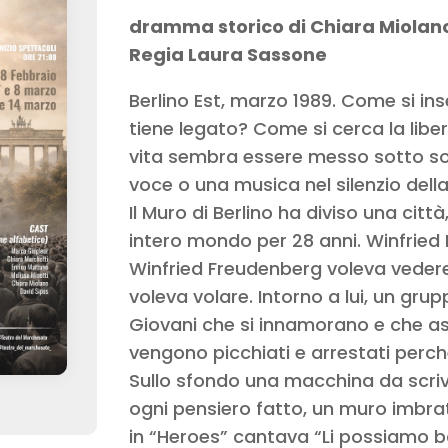
dramma storico di Chiara Miolan
Regia Laura Sassone
Berlino Est, marzo 1989. Come si i
tiene legato? Come si cerca la lib
vita sembra essere messo sotto s
voce o una musica nel silenzio dell
Il Muro di Berlino ha diviso una citt
intero mondo per 28 anni. Winfried
Winfried Freudenberg voleva vedere
voleva volare. Intorno a lui, un grupp
Giovani che si innamorano e che a
vengono picchiati e arrestati perch
Sullo sfondo una macchina da scriv
ogni pensiero fatto, un muro imbra
in “Heroes” cantava “Li possiamo ba