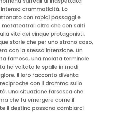
menti surreali di inaspettata
 intensa drammaticità. Lo
attonato con rapidi passaggi e
metateatrali oltre che con salti
alla vita dei cinque protagonisti.
que storie che per uno strano caso,
era con la stessa intenzione. Un
gista famoso, una malata terminale
ta ha voltato le spalle in modi
giore. Il loro racconto diventa
i reciproche con il dramma sullo
tà. Una situazione farsesca che
 ma che fa emergere come il
nte il destino possano cambiarci