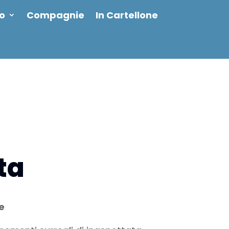
io
Compagnie
In Cartellone
ta
e