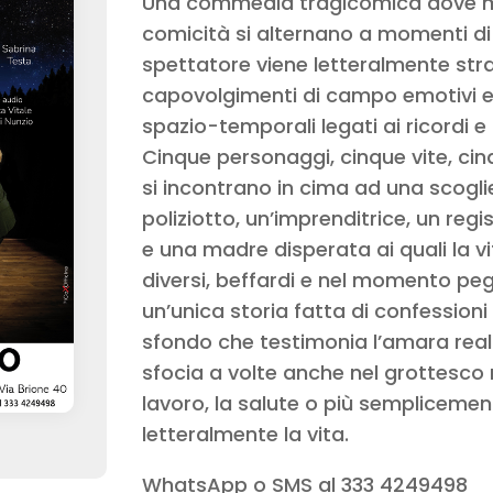
Una commedia tragicomica dove mo
comicità si alternano a momenti di
spettatore viene letteralmente str
capovolgimenti di campo emotivi e 
spazio-temporali legati ai ricordi e 
Cinque personaggi, cinque vite, cin
si incontrano in cima ad una scogli
poliziotto, un’imprenditrice, un re
e una madre disperata ai quali la vi
diversi, beffardi e nel momento peg
un’unica storia fatta di confession
sfondo che testimonia l’amara real
sfocia a volte anche nel grottesco
lavoro, la salute o più sempliceme
letteralmente la vita.
WhatsApp o SMS al 333 4249498