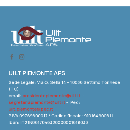
UILT PIEMONTE APS
Sede Legale: Via Q. Sella 14 – 10036 Settimo Torinese
(TO)
email:
presidentepiemonte@uilt.it
–
segreteriapiemonte@uilt.it
– Pec:
uilt.piemonte@pec.it
P.IVA 09769600017 / Codice fiscale: 91016490061 |
Iban: IT21N0617046320000001618033