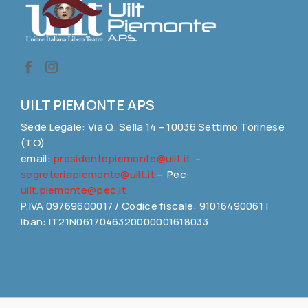
UILT PIEMONTE APS
Sede Legale: Via Q. Sella 14 – 10036 Settimo Torinese
(TO)
email:
presidentepiemonte@uilt.it
–
segreteriapiemonte@uilt.it
– Pec:
uilt.piemonte@pec.it
P.IVA 09769600017 / Codice fiscale: 91016490061 |
Iban: IT21N0617046320000001618033